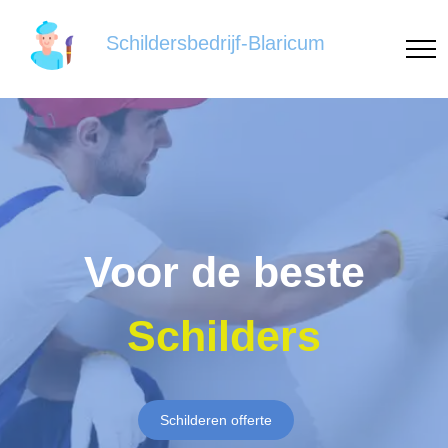
Schildersbedrijf-Blaricum
Voor de beste
Schilders
Schilderen offerte