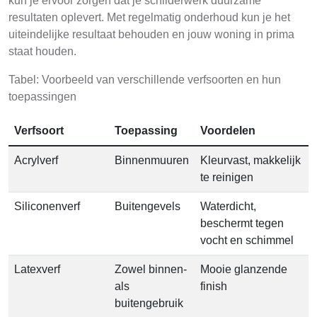
kun je ervoor zorgen dat je schilderwerk duurzame
resultaten oplevert. Met regelmatig onderhoud kun je het
uiteindelijke resultaat behouden en jouw woning in prima
staat houden.
Tabel: Voorbeeld van verschillende verfsoorten en hun
toepassingen
Verfsoort
Toepassing
Voordelen
Acrylverf
Binnenmuuren
Kleurvast, makkelijk
te reinigen
Siliconenverf
Buitengevels
Waterdicht,
beschermt tegen
vocht en schimmel
Latexverf
Zowel binnen-
Mooie glanzende
als
finish
buitengebruik