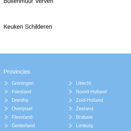
Buitenmuur Verven
Keuken Schilderen
Provincies
Groningen
Utrecht
Friesland
Noord-Holland
Drenthe
Zuid-Holland
Overijssel
Zeeland
Flevoland
Brabant
Gelderland
Limburg