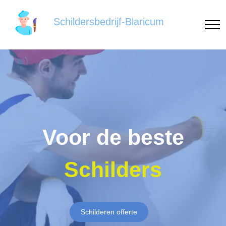
Schildersbedrijf-Blaricum
Voor de beste
Schilders
Schilderen offerte