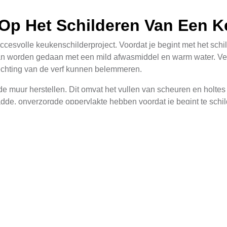
 Op Het Schilderen Van Een 
ccesvolle keukenschilderproject. Voordat je begint met het sch
 kan worden gedaan met een mild afwasmiddel en warm water. Ve
echting van de verf kunnen belemmeren.
de muur herstellen. Dit omvat het vullen van scheuren en holt
e, onverzorgde oppervlakte hebben voordat je begint te schil
reiden door meubels en gereedschap buiten de werkplaats te pl
ken. Dit zorgt ervoor dat je een schone en geordende werkomgevi
uiste Verf
 een duurzaam en aantrekkelijk resultaat. In Nederland, waar d
peratuurschommelingen.
ens vanwege zijn waterafstotende eigenschappen en gemakkelij
en een moderne uitstraling geven. Het is ook belangrijk om de kl