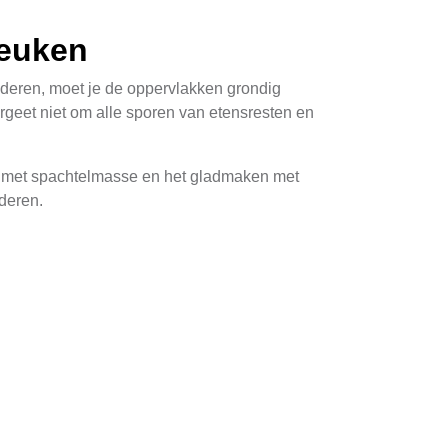
Keuken
ilderen, moet je de oppervlakken grondig
rgeet niet om alle sporen van etensresten en
es met spachtelmasse en het gladmaken met
deren.
aatsen. Gebruik beschermende afdekking voor
ng hebt, wat het proces efficiënter maakt.
e weersomstandigheden variëren, moet je een
ke schone. Schilder met een matte of satijne
eur te kiezen die past bij je stijl en