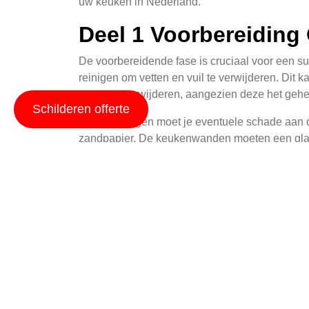
uw keuken in Nederland.
Deel 1 Voorbereiding
De voorbereidende fase is cruciaal voor een su
reinigen om vetten en vuil te verwijderen. Dit
vetten te verwijderen, aangezien deze het geh
Schilderen offerte
Na het reinigen moet je eventuele schade aan 
zandpapier. De keukenwanden moeten een gladd
Het is ook belangrijk om de ruimte voor te be
vloeren en andere niet te schilderen oppervlak
Deel 2 Keuze Van De J
De keuze van de juiste verf is essentieel voor
vervende die bestendig is tegen vocht en tem
Eetkamerverf wordt vaak aanbevolen voor keuk
afwerking kan helpen om vlekken te verminderen 