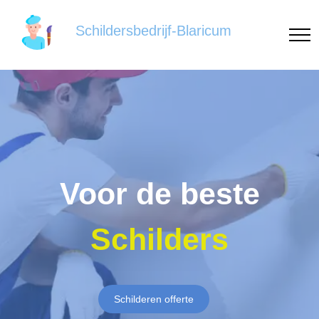
Schildersbedrijf-Blaricum
Voor de beste
Schilders
Schilderen offerte