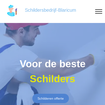
Schildersbedrijf-Blaricum
Voor de beste
Schilders
Schilderen offerte