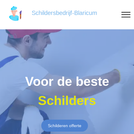
Schildersbedrijf-Blaricum
Voor de beste
Schilders
Schilderen offerte