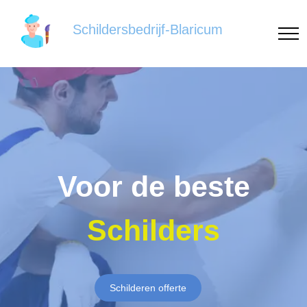
Schildersbedrijf-Blaricum
Voor de beste
Schilders
Schilderen offerte