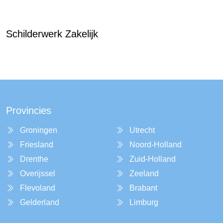
Schilderwerk Zakelijk
Provincies
Groningen
Utrecht
Friesland
Noord-Holland
Drenthe
Zuid-Holland
Overijssel
Zeeland
Flevoland
Brabant
Gelderland
Limburg