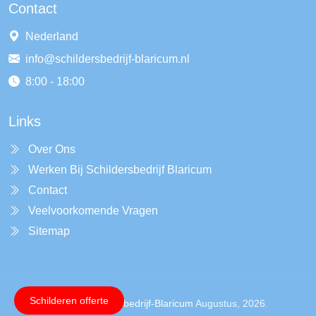
Contact
Nederland
info@schildersbedrijf-blaricum.nl
8:00 - 18:00
Links
Over Ons
Werken Bij Schildersbedrijf Blaricum
Contact
Veelvoorkomende Vragen
Sitemap
Schilderen offerte
Copyright ©
Schildersbedrijf-Blaricum
Augustus, 2026.