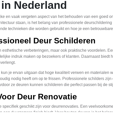
 in Nederland
ijke en vaak vergeten aspect van het behouden van een goed on
ctuur staan, is het belang van professionele deurschildering om
lende technieken die worden gebruikt en hoe je een betrouwbare
ssioneel Deur Schilderen
en esthetische verbeteringen, maar ook praktische voordelen. Ee
elijke indruk maken op bezoekers of klanten. Daarnaast biedt h
verlengt.
 kun je ervan uitgaan dat hoge kwaliteit verwen en materialen 
voudig nodig heeft om op te frissen. Professionele schilders zi
ardoor ze deuren kunnen schilderen die perfect passen bij de st
Voor Deur Renovatie
e specifiek geschikt zijn voor deurrenovaties. Een veelvoorkom
 en een duurzamere finish biedt. Voor houten deuren is het bela